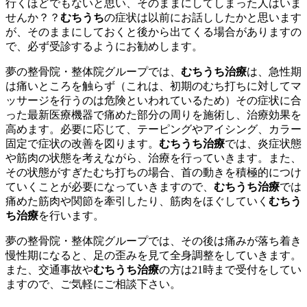
行くほどでもないと思い、そのままにしてしまった人はいま
せんか？？
むちうち
の症状は以前にお話ししたかと思います
が、そのままにしておくと後から出てくる場合がありますの
で、必ず受診するようにお勧めします。
夢の整骨院・整体院グループでは、
むちうち治療
は、急性期
は痛いところを触らず（これは、初期のむち打ちに対してマ
ッサージを行うのは危険といわれているため）その症状に合
った最新医療機器で痛めた部分の周りを施術し、治療効果を
高めます。必要に応じて、テーピングやアイシング、カラー
固定で症状の改善を図ります。
むちうち治療
では、炎症状態
や筋肉の状態を考えながら、治療を行っていきます。また、
その状態がすぎたむち打ちの場合、首の動きを積極的につけ
ていくことが必要になっていきますので、
むちうち治療
では
痛めた筋肉や関節を牽引したり、筋肉をほぐしていく
むちう
ち治療
を行います。
夢の整骨院・整体院グループでは、その後は痛みが落ち着き
慢性期になると、足の歪みを見て全身調整をしていきます。
また、交通事故や
むちうち治療
の方は21時まで受付をしてい
ますので、ご気軽にご相談下さい。