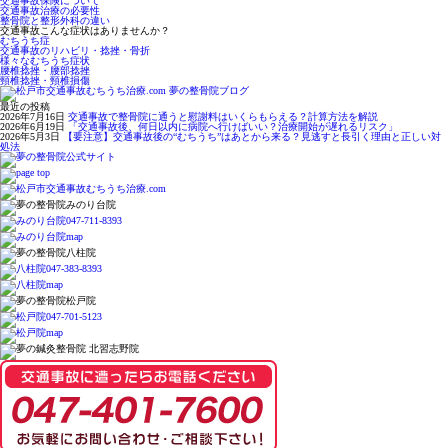
交通事故保険について
交通事故治療の必要性
整骨院と整形外科の違い
交通事故こんな症状はありませんか？
むちうち症
交通事故のリハビリ・捻挫・骨折
様々なむちうち症状
腰椎捻挫・腰部捻挫
頸椎捻挫・頸椎損傷
最近の投稿
2026年7月16日
交通事故で整骨院に通うと慰謝料はいくらもらえる？計算方法を解説
2026年6月19日
「交通事故後、何日以内に病院へ行けばいい？治療開始が遅れるリスク」
2026年5月3日
【要注意】交通事故後の“むちうち”はあとから来る？見逃すと長引く理由と正しい対
処法