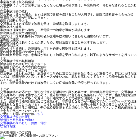
事業者が受け取る補償金
交通事故によって営業車が使えなくなった場合の補償金は、事業所得の一部とみなされることがあ
ります。
交通事故治療の流れ
交通事故に遭った場合、まずは病院で診察を受けることが大切です。病院で診断書をもらった後、
整骨院での治療が可能になります。
病院で診断を受ける
交通事故後は必ず病院で診察を受け、診断書を取得しましょう。
保険会社へ連絡
事故後は保険会社へ連絡し、整骨院での治療が可能か確認します。
夢の鍼灸整骨院で治療開始
当院では、国家資格を持つ施術者が交通事故の症状に合わせた治療を行います。
定期的に通院
事故後の症状は長引くことが多いため、毎日通院することをおすすめします。
慰謝料の請求
保険会社と連携し、通院日数に応じた適正な慰謝料を請求します。
夢の鍼灸整骨院のサポート体制
夢の鍼灸整骨院では、患者様が安心して治療を受けられるよう、以下のようなサポートを行ってい
ます。
交通事故治療の無料相談
保険会社とのやり取りをサポート
後遺症予防のための専門的な施術
指圧・自費治療のオプション提供
交通事故に遭われた方は、放置せずに早めに適切な治療を受けることが重要です。特にむち打ち症
などは、時間が経つと悪化するケースが多いため、痛みを感じなくてもすぐに治療を始めることを
おすすめします。
また、自賠責保険内だけでは改善しにくい症状は自費の治療も行っております。
まとめ
交通事故後の対応には、適切な治療と慰謝料の知識が必要です。夢の鍼灸整骨院では、交通事故に
よる身体の不調を改善するために、患者様の症状に合わせた施術を行っています。指圧や自費治療
をご希望の方にも対応しており、毎日通院することで確実な回復をサポートします。
また、慰謝料は通院日数に応じて支払われ、非課税となるのが一般的ですが、一部のケースでは課
税対象となることもあります。こうした知識を持ちつつ、適切な手続きを進めることが大切です。
交通事故に関するご相談は、夢の鍼灸整骨院までお気軽にお問い合わせください。皆様の健康回復
を全力でサポートいたします。
ご予約・お問い合わせは
こちら
交通事故治療の必要性
整骨院と整形外科の違い
交通事故のリハビリ・捻挫・骨折
むち打ち症
夢の整骨院へのご案内