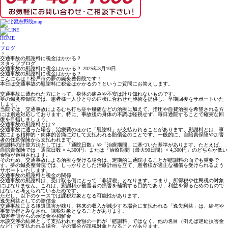
HOME
>
ブログ
>
交通事故の慰謝料に税金はかかる？
スタッフブログ
交通事故の慰謝料に税金はかかる？
2025年3月10日
交通事故の慰謝料に税金はかかる？
こんにちは！松戸市の夢の鍼灸整骨院です！
本日は交通事故の慰謝料に税金はかかるの？というご質問にお答えします。
交通事故に遭われた方にとって、身体の痛みや不安は計り知れないものです。
夢の鍼灸整骨院では、患者様一人ひとりの症状に合わせた施術を提供し、早期回復をサポートいた
します。
当院では、交通事故によるむち打ち症や腰痛などの治療に加えて、指圧や自費治療を希望される方
には別途対応しております。特に、事故後の身体の不調は軽視せず、毎日通院することで確実な回
復を目指しましょう。
交通事故の慰謝料とは？
交通事故に遭った場合、治療費のほかに「慰謝料」が支払われることがあります。慰謝料とは、事
故による精神的・肉体的苦痛に対して支払われる賠償金のことです。一般的に、自賠責保険や加害
者の任意保険から支払われます。
慰謝料の計算方法としては、「通院日数」や「治療期間」に基づいた基準があります。たとえば、
自賠責保険では「通院日数 × 4,300円」または「治療期間（最大90日間）× 4,300円」のどちらか低い
金額が適用されます。
そのため、交通事故による治療を受ける場合は、定期的に通院することが慰謝料の面でも重要で
す。夢の鍼灸整骨院では、しっかりとした治療計画を立て、患者様が適正な補償を受けられるよう
サポートいたします。
交通事故の慰謝料と税金の関係
交通事故の慰謝料は、受け取る側にとって「非課税」となります。つまり、所得税や住民税の対象
にはなりません。これは、慰謝料が被害者の損害を補填する目的であり、利益を得るためのもので
はないと考えられているためです。
ただし、以下のケースでは課税対象となる可能性があります。
逸失利益としての賠償金
交通事故による後遺障害が残り、将来の収入が減少する場合に支払われる「逸失利益」は、給与や
事業所得とみなされ、課税対象となることがあります。
加害者側からの示談金や和解金
示談交渉の結果として支払われた金額の一部が「慰謝料」ではなく、他の名目（例えば遅延損害金
など）で支払われる場合、その部分が課税対象となることがあります。