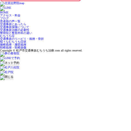
HOME
アクセス・料金
ブログ
患者様の声一覧
交通事故にあったら
交通事故保険について
交通事故治療の必要性
整骨院と整形外科の違い
むちうち症
交通事故のリハビリ・捻挫・骨折
様々なむちうち症状
腰椎捻挫・腰部捻挫
頸椎捻挫・頸椎損傷
Copyright © 松戸市交通事故むちうち治療.com all rights reserved.