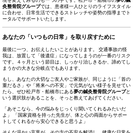
境を変えてみるのも一つの手です。松戸市・船橋市の
夢の鍼
灸整骨院グループ
では、患者様一人ひとりのライフスタイル
に合わせ、日常生活でできるストレッチや姿勢の指導までト
ータルでサポートいたします。
あなたの「いつもの日常」を取り戻すために
最後に一つ、お伝えしたいことがあります。 交通事故の怪
我は、放置して「後遺症」になってしまうのが一番のリスク
です。４ヶ月という節目は、しっかり治しきるか、諦めてし
まうかの大きな分岐点でもあります。
もし、あなたの大切なご友人やご家族が、同じように「首の
重だるさ」や「将来への不安」で元気がない様子を見せてい
たら、ぜひ松戸市・船橋市にある
夢の鍼灸整骨院グループ
と
いう選択肢があることを、そっと教えてあげてください。
「あそこなら、今の悩みをじっくり聞いてくれるみたいだ
よ」 「国家資格を持った先生が、体と心の両面からサポー
トしてくれるから安心できると思うよ」
そんな温かい言葉が、その方の不安を解消し、健康な日常を