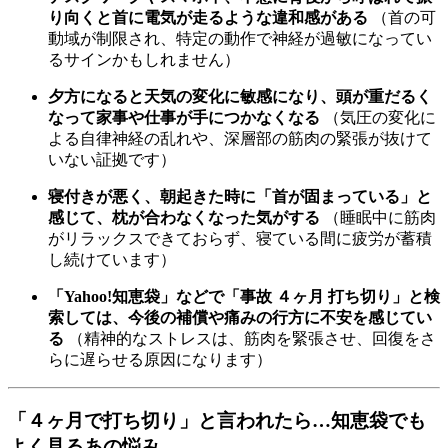
り向くと首に電気が走るような違和感がある
（首の可
動域が制限され、特定の動作で神経が過敏になってい
るサインかもしれません）
夕方になると天気の変化に敏感になり、頭が重だるく
なって家事や仕事が手につかなくなる
（気圧の変化に
よる自律神経の乱れや、深層部の筋肉の緊張が抜けて
いない証拠です）
寝付きが悪く、朝起きた時に「首が固まっている」と
感じて、枕が合わなくなった気がする
（睡眠中に筋肉
がリラックスできておらず、寝ている間に疲労が蓄積
し続けています）
「Yahoo!知恵袋」などで「事故 ４ヶ月 打ち切り」と検
索しては、今後の補償や痛みの行方に不安を感じてい
る
（精神的なストレスは、筋肉を緊張させ、回復をさ
らに遅らせる原因になります）
「４ヶ月で打ち切り」と言われたら…知恵袋でも
よく見るあの悩み