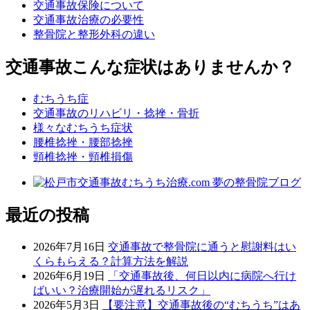
交通事故保険について
交通事故治療の必要性
整骨院と整形外科の違い
交通事故こんな症状はありませんか？
むちうち症
交通事故のリハビリ・捻挫・骨折
様々なむちうち症状
腰椎捻挫・腰部捻挫
頸椎捻挫・頸椎損傷
最近の投稿
2026年7月16日
交通事故で整骨院に通うと慰謝料はい
くらもらえる？計算方法を解説
2026年6月19日
「交通事故後、何日以内に病院へ行け
ばいい？治療開始が遅れるリスク」
2026年5月3日
【要注意】交通事故後の“むちうち”はあ