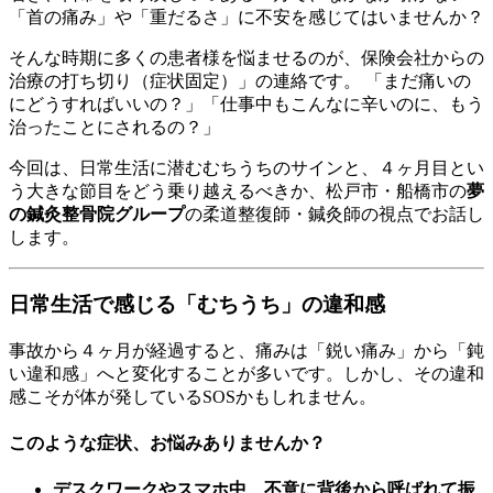
「首の痛み」や「重だるさ」に不安を感じてはいませんか？
そんな時期に多くの患者様を悩ませるのが、保険会社からの
治療の打ち切り（症状固定）」の連絡です。 「まだ痛いの
にどうすればいいの？」「仕事中もこんなに辛いのに、もう
治ったことにされるの？」
今回は、日常生活に潜むむちうちのサインと、４ヶ月目とい
う大きな節目をどう乗り越えるべきか、松戸市・船橋市の
夢
の鍼灸整骨院グループ
の柔道整復師・鍼灸師の視点でお話し
します。
日常生活で感じる「むちうち」の違和感
事故から４ヶ月が経過すると、痛みは「鋭い痛み」から「鈍
い違和感」へと変化することが多いです。しかし、その違和
感こそが体が発しているSOSかもしれません。
このような症状、お悩みありませんか？
デスクワークやスマホ中、不意に背後から呼ばれて振