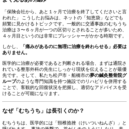
「保険会社から、あと１ヶ月で治療を終了してくださいと言
われた」 こうしたお悩みは、ネットの「知恵袋」などでも
頻繁に見かけるトピックです。一般的に交通事故のむちうち
治療は３〜６ヶ月が一つの区切りとされることが多いため、
４ヶ月目というのは非常にプレッシャーがかかる時期です。
しかし、
「痛みがあるのに無理に治療を終わらせる」必要は
ありません。
医学的に治療が必要であると判断される場合、まずは通院さ
れている整形外科の先生にしっかり現状を伝えることが最優
先です。そして、私たち松戸市・船橋市の
夢の鍼灸整骨院グ
ループ
のような専門知識を持つ施設でのリハビリを併用する
ことで、客観的な回復状況を把握し、適切なアドバイスを受
けることが可能になります。
なぜ「むちうち」は長引くのか？
むちうちは、医学的には「頸椎捻挫（けいついねんざ）」と
呼ばれます。 事故の衝撃で、首がムチのようにしなり、表