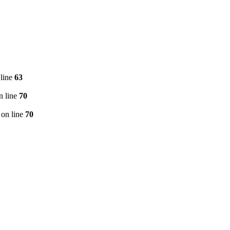
line
63
n line
70
on line
70