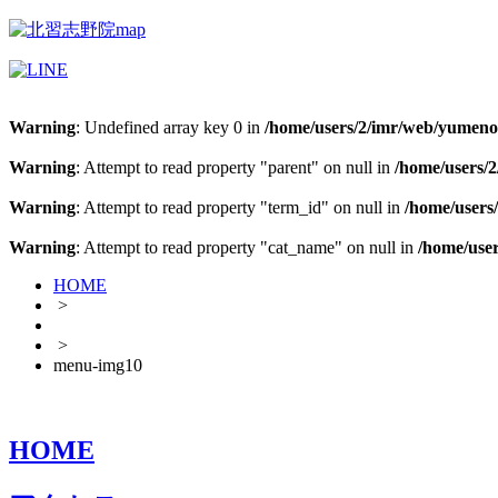
Warning
: Undefined array key 0 in
/home/users/2/imr/web/yumeno-j
Warning
: Attempt to read property "parent" on null in
/home/users/2
Warning
: Attempt to read property "term_id" on null in
/home/users/
Warning
: Attempt to read property "cat_name" on null in
/home/user
HOME
>
>
menu-img10
HOME