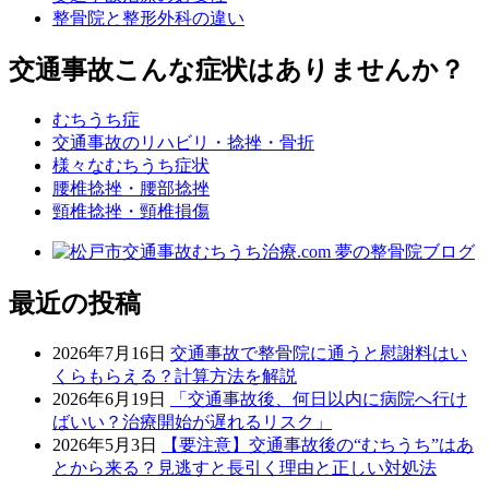
整骨院と整形外科の違い
交通事故こんな症状はありませんか？
むちうち症
交通事故のリハビリ・捻挫・骨折
様々なむちうち症状
腰椎捻挫・腰部捻挫
頸椎捻挫・頸椎損傷
最近の投稿
2026年7月16日
交通事故で整骨院に通うと慰謝料はい
くらもらえる？計算方法を解説
2026年6月19日
「交通事故後、何日以内に病院へ行け
ばいい？治療開始が遅れるリスク」
2026年5月3日
【要注意】交通事故後の“むちうち”はあ
とから来る？見逃すと長引く理由と正しい対処法