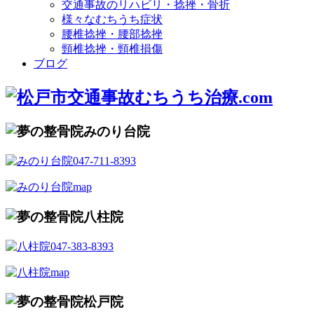
交通事故のリハビリ・捻挫・骨折
様々なむちうち症状
腰椎捻挫・腰部捻挫
頸椎捻挫・頸椎損傷
ブログ