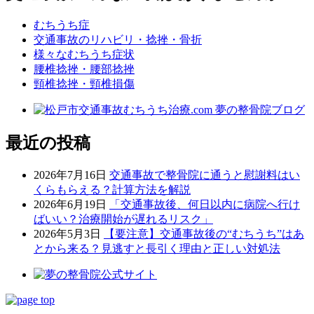
むちうち症
交通事故のリハビリ・捻挫・骨折
様々なむちうち症状
腰椎捻挫・腰部捻挫
頸椎捻挫・頸椎損傷
最近の投稿
2026年7月16日
交通事故で整骨院に通うと慰謝料はい
くらもらえる？計算方法を解説
2026年6月19日
「交通事故後、何日以内に病院へ行け
ばいい？治療開始が遅れるリスク」
2026年5月3日
【要注意】交通事故後の“むちうち”はあ
とから来る？見逃すと長引く理由と正しい対処法