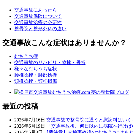
交通事故にあったら
交通事故保険について
交通事故治療の必要性
整骨院と整形外科の違い
交通事故こんな症状はありませんか？
むちうち症
交通事故のリハビリ・捻挫・骨折
様々なむちうち症状
腰椎捻挫・腰部捻挫
頸椎捻挫・頸椎損傷
最近の投稿
2026年7月16日
交通事故で整骨院に通うと慰謝料はいく
2026年6月19日
「交通事故後、何日以内に病院へ行けば
2026年5月3日
【要注意】交通事故後の“むちうち”はあ