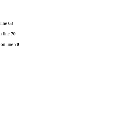
line
63
n line
70
on line
70