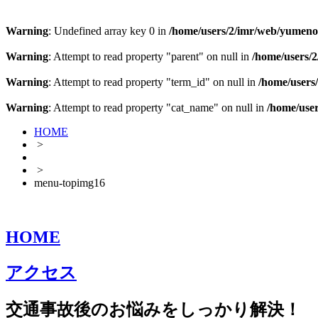
Warning
: Undefined array key 0 in
/home/users/2/imr/web/yumeno-j
Warning
: Attempt to read property "parent" on null in
/home/users/2
Warning
: Attempt to read property "term_id" on null in
/home/users/
Warning
: Attempt to read property "cat_name" on null in
/home/user
HOME
>
>
menu-topimg16
HOME
アクセス
交通事故後のお悩みをしっかり解決！