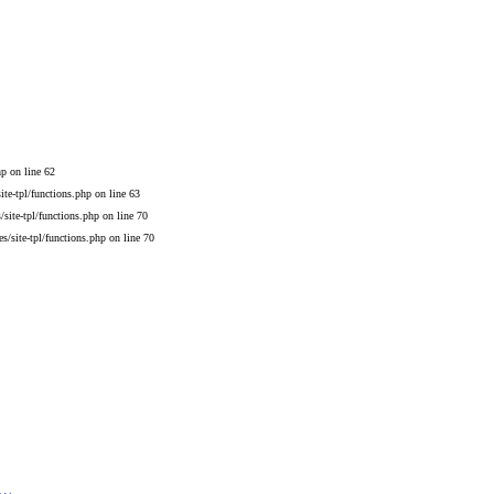
hp
on line
62
te-tpl/functions.php
on line
63
site-tpl/functions.php
on line
70
/site-tpl/functions.php
on line
70