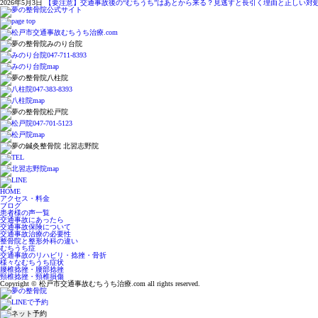
2026年5月3日
【要注意】交通事故後の“むちうち”はあとから来る？見逃すと長引く理由と正しい対
HOME
アクセス・料金
ブログ
患者様の声一覧
交通事故にあったら
交通事故保険について
交通事故治療の必要性
整骨院と整形外科の違い
むちうち症
交通事故のリハビリ・捻挫・骨折
様々なむちうち症状
腰椎捻挫・腰部捻挫
頸椎捻挫・頸椎損傷
Copyright © 松戸市交通事故むちうち治療.com all rights reserved.