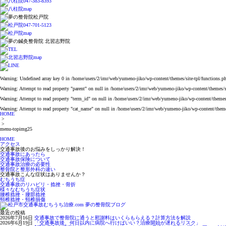
Warning
: Undefined array key 0 in
/home/users/2/imr/web/yumeno-jiko/wp-content/themes/site-tpl/functions.p
Warning
: Attempt to read property "parent" on null in
/home/users/2/imr/web/yumeno-jiko/wp-content/themes/si
Warning
: Attempt to read property "term_id" on null in
/home/users/2/imr/web/yumeno-jiko/wp-content/themes/
Warning
: Attempt to read property "cat_name" on null in
/home/users/2/imr/web/yumeno-jiko/wp-content/themes
HOME
>
>
menu-topimg25
HOME
アクセス
交通事故後のお悩みをしっかり解決！
交通事故にあったら
交通事故保険について
交通事故治療の必要性
整骨院と整形外科の違い
交通事故こんな症状はありませんか？
むちうち症
交通事故のリハビリ・捻挫・骨折
様々なむちうち症状
腰椎捻挫・腰部捻挫
頸椎捻挫・頸椎損傷
最近の投稿
2026年7月16日
交通事故で整骨院に通うと慰謝料はいくらもらえる？計算方法を解説
2026年6月19日
「交通事故後、何日以内に病院へ行けばいい？治療開始が遅れるリスク」