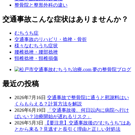
整骨院と整形外科の違い
交通事故こんな症状はありませんか？
むちうち症
交通事故のリハビリ・捻挫・骨折
様々なむちうち症状
腰椎捻挫・腰部捻挫
頸椎捻挫・頸椎損傷
最近の投稿
2026年7月16日
交通事故で整骨院に通うと慰謝料はい
くらもらえる？計算方法を解説
2026年6月19日
「交通事故後、何日以内に病院へ行け
ばいい？治療開始が遅れるリスク」
2026年5月3日
【要注意】交通事故後の“むちうち”はあ
とから来る？見逃すと長引く理由と正しい対処法