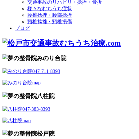
交通事故のリハビリ・捻挫・骨折
様々なむちうち症状
腰椎捻挫・腰部捻挫
頸椎捻挫・頸椎損傷
ブログ