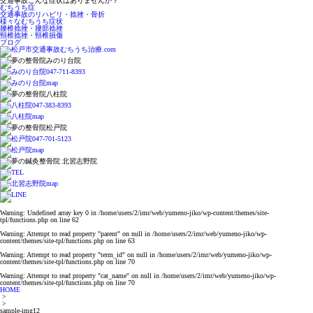
交通事故こんな症状はありませんか？
むちうち症
交通事故のリハビリ・捻挫・骨折
様々なむちうち症状
腰椎捻挫・腰部捻挫
頸椎捻挫・頸椎損傷
ブログ
Warning
: Undefined array key 0 in
/home/users/2/imr/web/yumeno-jiko/wp-content/themes/site-
tpl/functions.php
on line
62
Warning
: Attempt to read property "parent" on null in
/home/users/2/imr/web/yumeno-jiko/wp-
content/themes/site-tpl/functions.php
on line
63
Warning
: Attempt to read property "term_id" on null in
/home/users/2/imr/web/yumeno-jiko/wp-
content/themes/site-tpl/functions.php
on line
70
Warning
: Attempt to read property "cat_name" on null in
/home/users/2/imr/web/yumeno-jiko/wp-
content/themes/site-tpl/functions.php
on line
70
HOME
>
>
sample-img12